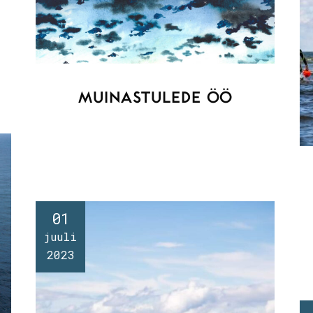
MUINASTULEDE ÖÖ
01
juuli
2023