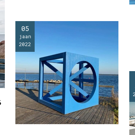
05
jaan
2022
S