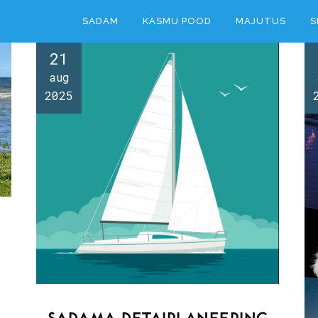
SADAM
KÄSMU POOD
MAJUTUS
S
21
aug
2025
SADAMA DETAIPLANEERING