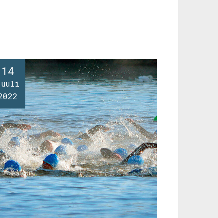
14
juuli
2022