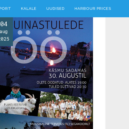
PORT
KALALE
UUDISED
HARBOUR PRICES
04
aug
2025