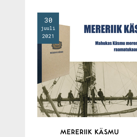
30
juuli
2021
MERERIIK KÄSMU