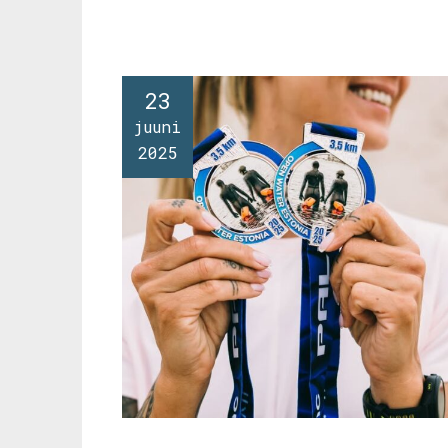
23
juuni
2025