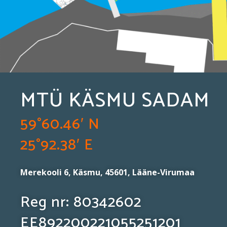
MTÜ KÄSMU SADAM
59°60.46′ N
25°92.38′ E
Merekooli 6, Käsmu, 45601, Lääne-Virumaa
Reg nr: 80342602
EE892200221055251201