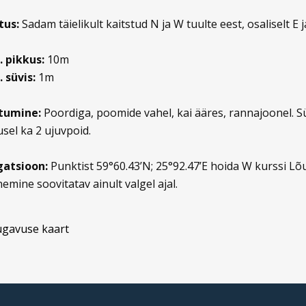
tus:
Sadam täielikult kaitstud N ja W tuulte eest, osaliselt E j
 pikkus:
10m
 süvis:
1m
tumine:
Poordiga, poomide vahel, kai ääres, rannajoonel. 
sel ka 2 ujuvpoid.
gatsioon:
Punktist 59°60.43’N; 25°92.47’E hoida W kurssi Lõu
emine soovitatav ainult valgel ajal.
gavuse kaart