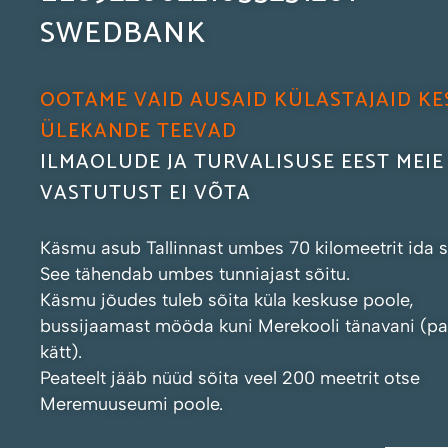
SWEDBANK
OOTAME VAID AUSAID KÜLASTAJAID KES
ÜLEKANDE TEEVAD
ILMAOLUDE JA TURVALISUSE EEST MEIE
VASTUTUST EI VÕTA
Käsmu asub Tallinnast umbes 70 kilomeetrit ida 
See tähendab umbes tunniajast sõitu.
Käsmu jõudes tuleb sõita küla keskuse poole,
bussijaamast mööda kuni Merekooli tänavani (p
kätt).
Peateelt jääb nüüd sõita veel 200 meetrit otse
Meremuuseumi poole.