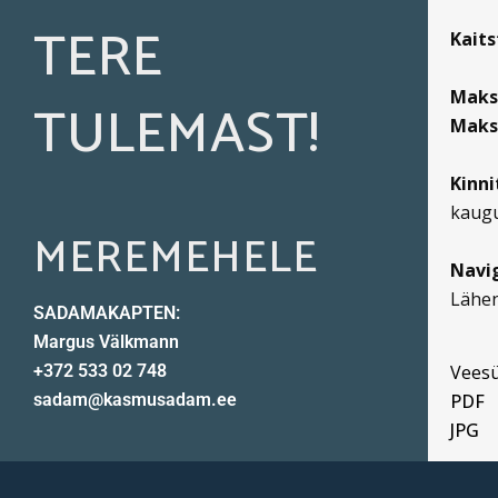
TERE
Kaits
Maks.
TULEMAST!
Maks.
Kinni
kaugu
MEREMEHELE
Navi
Lähen
SADAMAKAPTEN:
Margus Välkmann
+372 533 02 748
Veesü
sadam@kasmusadam.ee
PDF
JPG