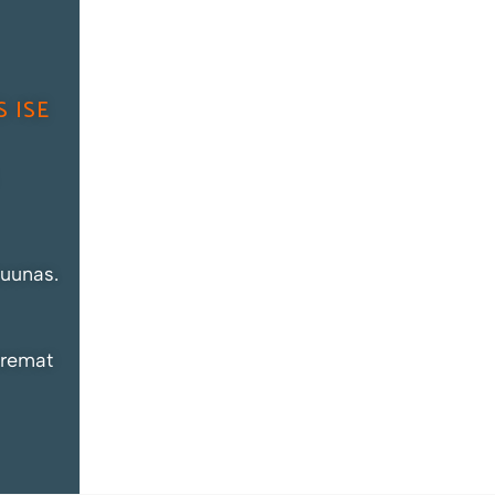
 ISE
suunas.
aremat