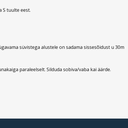
a S tuulte eest.
Sügavama süvistega alustele on sadama sissesõidust u 30m
nakaiga paraleelselt. Silduda sobiva/vaba kai äärde.