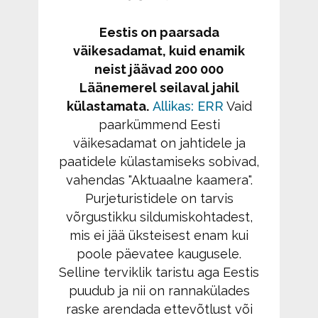
Eestis on paarsada
väikesadamat, kuid enamik
neist jäävad 200 000
Läänemerel seilaval jahil
külastamata.
Allikas: ERR
Vaid
paarkümmend Eesti
väikesadamat on jahtidele ja
paatidele külastamiseks sobivad,
vahendas "Aktuaalne kaamera".
Purjeturistidele on tarvis
võrgustikku sildumiskohtadest,
mis ei jää üksteisest enam kui
poole päevatee kaugusele.
Selline terviklik taristu aga Eestis
puudub ja nii on rannakülades
raske arendada ettevõtlust või