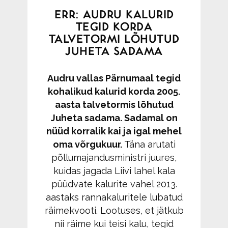
ERR: AUDRU KALURID
TEGID KORDA
TALVETORMI LÕHUTUD
JUHETA SADAMA
Audru vallas Pärnumaal tegid
kohalikud kalurid korda 2005.
aasta talvetormis lõhutud
Juheta sadama. Sadamal on
nüüd korralik kai ja igal mehel
oma võrgukuur.
Täna arutati
põllumajandusministri juures,
kuidas jagada Liivi lahel kala
püüdvate kalurite vahel 2013.
aastaks rannakaluritele lubatud
räimekvooti. Lootuses, et jätkub
nii räime kui teisi kalu, tegid