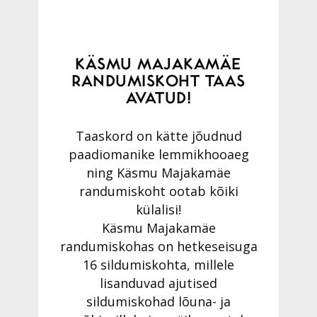
KÄSMU MAJAKAMÄE
RANDUMISKOHT TAAS
AVATUD!
Taaskord on kätte jõudnud
paadiomanike lemmikhooaeg
ning Käsmu Majakamäe
randumiskoht ootab kõiki
külalisi!
Käsmu Majakamäe
randumiskohas on hetkeseisuga
16 sildumiskohta, millele
lisanduvad ajutised
sildumiskohad lõuna- ja