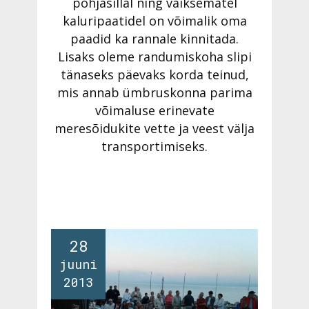
põhjasillal ning väiksematel
kaluripaatidel on võimalik oma
paadid ka rannale kinnitada.
Lisaks oleme randumiskoha slipi
tänaseks päevaks korda teinud,
mis annab ümbruskonna parima
võimaluse erinevate
meresõidukite vette ja veest välja
transportimiseks.
28
juuni
2013