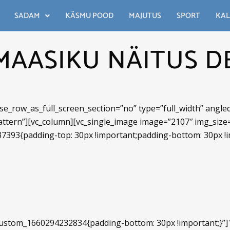
SADAM
KÄSMU POOD
MAJUTUS
SPORT
KAL
AASIKU NÄITUS D
e_row_as_full_screen_section=”no” type=”full_width” angled_
tern”][vc_column][vc_single_image image=”2107″ img_size=”
7393{padding-top: 30px !important;padding-bottom: 30px !i
custom_1660294232834{padding-bottom: 30px !important;}”]1