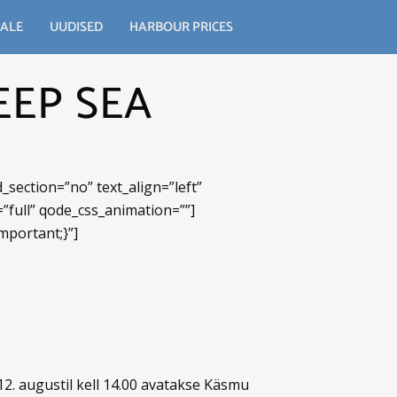
ALE
UUDISED
HARBOUR PRICES
EEP SEA
section=”no” text_align=”left”
full” qode_css_animation=””]
mportant;}”]
2. augustil kell 14.00 avatakse Käsmu