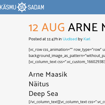
12 AUG
ARNE M
Posted at 11:47h
in
Uudised
by
Karl
[vc_row css_animation=”” row_type=”row” us
background_image_as_pattern=”without_pat
[vc_column_text css=”.vc_custom_166029383
Arne Maasik
Näitus
Deep Sea
[/vc_column_text][vc_column_text css=”.vc_