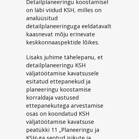
Detailplaneeringu koostamisel
on läbi viidud KSH, milles on
analüüsitud
detailplaneeringuga eeldatavalt
kaasnevat mõju erinevate
keskkonnaaspektide lõikes.
Lisaks juhime tähelepanu, et
detailplaneeringu KSH
väljatöötamise kavatsusele
esitatud ettepanekud ja
planeeringu koostamise
korraldaja vastused
ettepanekutega arvestamise
osas on koondatud KSH
väljatöötamise kavatsuse
peatükki 11 „Planeeringu ja
KSH-ga seotud isikute ja