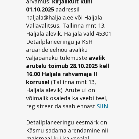
arvamusi
kirjalikult kuni
01.10.2025
aadressil
haljala@haljala.ee või Haljala
Vallavalitsus, Tallinna mnt 13,
Haljala alevik, Haljala vald 45301.
Detailplaneeringu ja KSH
aruande eelnõu avaliku
väljapaneku tulemuste
avalik
arutelu toimub 28.10.2025 kell
16.00 Haljala rahvamaja II
korrusel
(Tallinna mnt 13,
Haljala alevik). Arutelul on
võimalik osaleda ka veebi teel,
registreerida saab ennast
SIIN
.
Detailplaneeringu eesmärk on
Käsmu sadama arendamine nii
maismaal kui ka veealal.