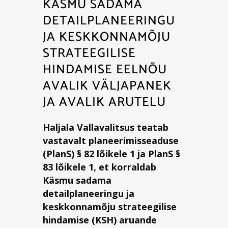
KÄSMU SADAMA
DETAILPLANEERINGU
JA KESKKONNAMÕJU
STRATEEGILISE
HINDAMISE EELNÕU
AVALIK VÄLJAPANEK
JA AVALIK ARUTELU
Haljala Vallavalitsus teatab
vastavalt planeerimisseaduse
(PlanS) § 82 lõikele 1 ja PlanS §
83 lõikele 1, et korraldab
Käsmu sadama
detailplaneeringu ja
keskkonnamõju strateegilise
hindamise (KSH) aruande