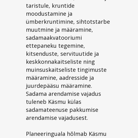
taristule, kruntide
moodustamine ja
ümberkruntimine, sihtotstarbe
muutmine ja määramine,
sadamaakvatooriumi
ettepaneku tegemine,
kitsenduste, servituutide ja
keskkonnakaitseliste ning
muinsuskaitseliste tingimuste
määramine, aadresside ja
juurdepääsu määramine.
Sadama arendamise vajadus
tuleneb Käsmu külas
sadamateenuse pakkumise
arendamise vajadusest.
Planeeringuala hõlmab Käsmu