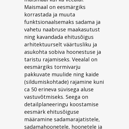
Maismaal on eesmärgiks
korrastada ja muuta
funktsionaalsemaks sadama ja
vahetu naabruse maakasutust
ning kavandada ehitusõigus
arhitektuurselt väärtusliku ja
asukohta sobiva hoonestuse ja
taristu rajamiseks. Veealal on
eesmärgiks tormivarju
pakkuvate muulide ning kaide
(sildumiskohtade) rajamine kuni
ca 50 erineva süvisega aluse
vastuvõtmiseks. Seega on
detailplaneeringu koostamise
eesmärk ehitusõiguse
määramine sadamarajatistele,
sadamahoonetele, hoonetele ja