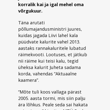
korralik kai ja igal mehel oma
võrgukuur.
Täna arutati
põllumajandusministri juures,
kuidas jagada Liivi lahel kala
püüdvate kalurite vahel 2013.
aastaks rannakaluritele lubatud
räimekvooti. Lootuses, et jätkub
nii räime kui teisi kalu, tegid
üheksa kalurit Juheta sadama
korda, vahendas “Aktuaalne
kaamera”.
“Mõte tuli koos vallaga pärast
2005. aasta tormi, mis siin palju
ära lõhkus. Peale seda sai hakata