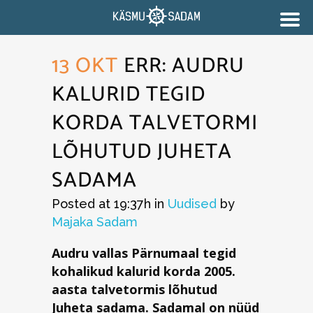
13 OKT
ERR: AUDRU
KALURID TEGID
KORDA TALVETORMI
LÕHUTUD JUHETA
SADAMA
Posted at 19:37h
in
Uudised
by
Majaka Sadam
Audru vallas Pärnumaal tegid
kohalikud kalurid korda 2005.
aasta talvetormis lõhutud
Juheta sadama. Sadamal on nüüd