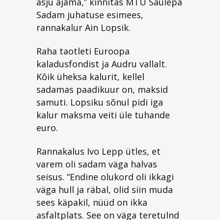
asju ajama,” kinnitas MTÜ Saulepa
Sadam juhatuse esimees,
rannakalur Ain Lopsik.
Raha taotleti Euroopa
kaladusfondist ja Audru vallalt.
Kõik üheksa kalurit, kellel
sadamas paadikuur on, maksid
samuti. Lopsiku sõnul pidi iga
kalur maksma veiti üle tuhande
euro.
Rannakalus Ivo Lepp ütles, et
varem oli sadam väga halvas
seisus. “Endine olukord oli ikkagi
väga hull ja räbal, olid siin muda
sees käpakil, nüüd on ikka
asfaltplats. See on väga teretulnd