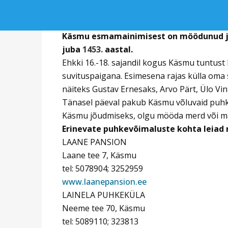
Käsmu esmamainimisest on möödunud ju
juba
1453.
aastal.
Ehkki 16.-18. sajandil kogus Käsmu tuntust 
suvituspaigana. Esimesena rajas külla oma 
näiteks Gustav Ernesaks, Arvo Pärt, Ülo Vint
Tänasel päeval pakub Käsmu võluvaid puhku
Käsmu jõudmiseks, olgu mööda merd või 
Erinevate puhkevõimaluste kohta leiad 
LAANE PANSION
Laane tee 7, Käsmu
tel: 5078904; 3252959
www.laanepansion.ee
LAINELA PUHKEKÜLA
Neeme tee 70, Käsmu
tel: 5089110; 323813