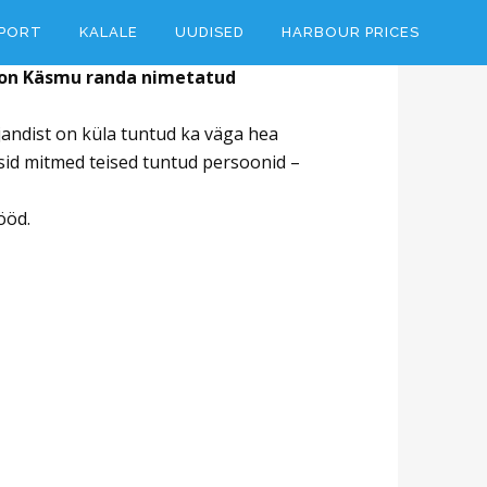
PORT
KALALE
UUDISED
HARBOUR PRICES
 on Käsmu randa nimetatud
ajandist on küla tuntud ka väga hea
esid mitmed teised tuntud persoonid –
ööd.