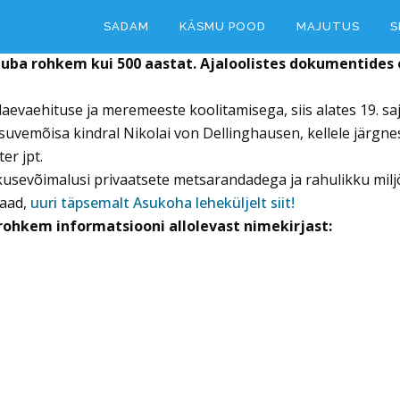
SADAM
KÄSMU POOD
MAJUTUS
S
ba rohkem kui 500 aastat. Ajaloolistes dokumentides
laevaehituse ja meremeeste koolitamisega, siis alates 19. s
suvemõisa kindral Nikolai von Dellinghausen, kellele järgn
er jpt.
sevõimalusi privaatsete metsarandadega ja rahulikku milj
maad,
uuri täpsemalt Asukoha leheküljelt siit!
rohkem informatsiooni allolevast nimekirjast: